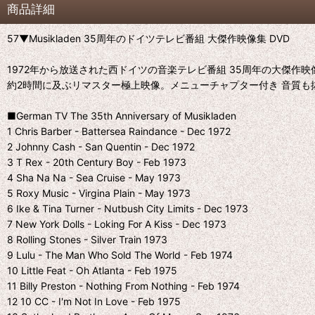
商品詳細
57▼Musikladen 35周年のドイツテレビ番組 大傑作映像集 DVD
1972年から放送された西ドイツの音楽テレビ番組 35周年の大傑作映
約2時間に及ぶリマスター極上映像。メニューチャプター付き 音質も
■German TV The 35th Anniversary of Musikladen
1 Chris Barber - Battersea Raindance - Dec 1972
2 Johnny Cash - San Quentin - Dec 1972
3 T Rex - 20th Century Boy - Feb 1973
4 Sha Na Na - Sea Cruise - May 1973
5 Roxy Music - Virgina Plain - May 1973
6 Ike & Tina Turner - Nutbush City Limits - Dec 1973
7 New York Dolls - Loking For A Kiss - Dec 1973
8 Rolling Stones - Silver Train 1973
9 Lulu - The Man Who Sold The World - Feb 1974
10 Little Feat - Oh Atlanta - Feb 1975
11 Billy Preston - Nothing From Nothing - Feb 1974
12 10 CC - I'm Not In Love - Feb 1975