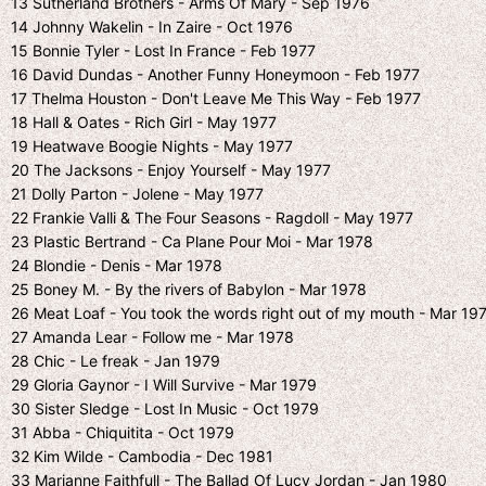
13 Sutherland Brothers - Arms Of Mary - Sep 1976
14 Johnny Wakelin - In Zaire - Oct 1976
15 Bonnie Tyler - Lost In France - Feb 1977
16 David Dundas - Another Funny Honeymoon - Feb 1977
17 Thelma Houston - Don't Leave Me This Way - Feb 1977
18 Hall & Oates - Rich Girl - May 1977
19 Heatwave Boogie Nights - May 1977
20 The Jacksons - Enjoy Yourself - May 1977
21 Dolly Parton - Jolene - May 1977
22 Frankie Valli & The Four Seasons - Ragdoll - May 1977
23 Plastic Bertrand - Ca Plane Pour Moi - Mar 1978
24 Blondie - Denis - Mar 1978
25 Boney M. - By the rivers of Babylon - Mar 1978
26 Meat Loaf - You took the words right out of my mouth - Mar 19
27 Amanda Lear - Follow me - Mar 1978
28 Chic - Le freak - Jan 1979
29 Gloria Gaynor - I Will Survive - Mar 1979
30 Sister Sledge - Lost In Music - Oct 1979
31 Abba - Chiquitita - Oct 1979
32 Kim Wilde - Cambodia - Dec 1981
33 Marianne Faithfull - The Ballad Of Lucy Jordan - Jan 1980