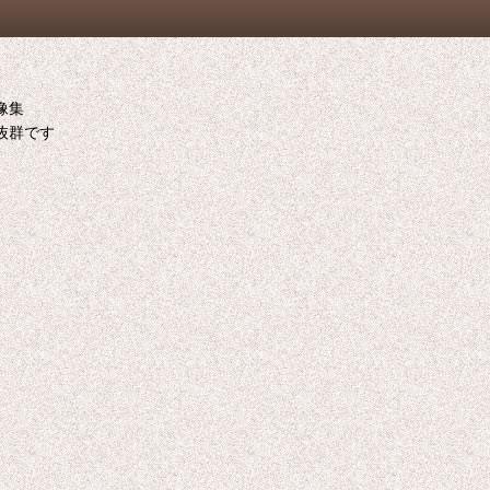
像集
抜群です