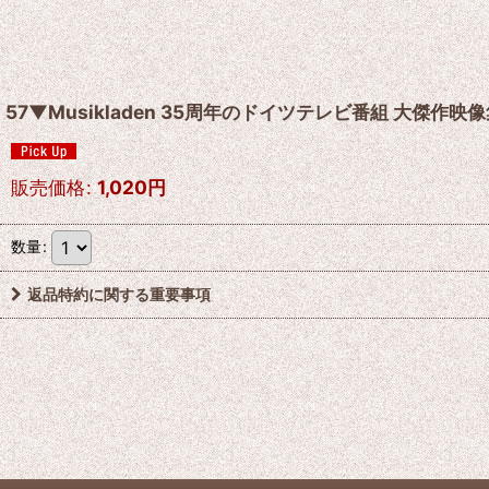
57▼Musikladen 35周年のドイツテレビ番組 大傑作映像
販売価格
:
1,020
円
数量
:
返品特約に関する重要事項